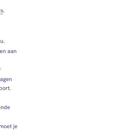
ts
.
u.
oen aan
f
ragen
port.
ende
moet je