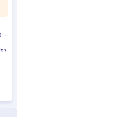
 is
den