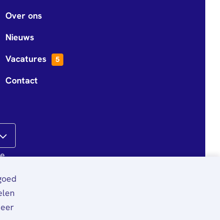
Over ons
Nieuws
Vacatures
5
Contact
te
 goed
elen
meer