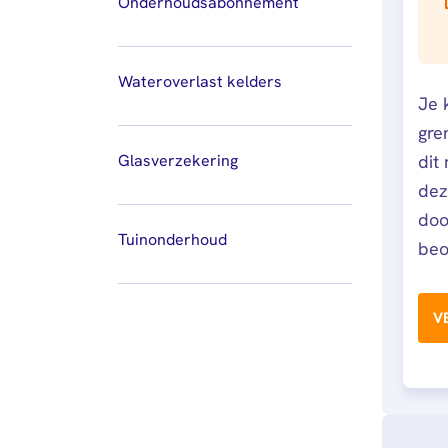
Onderhoudsabonnement
Wateroverlast kelders
Je 
gre
dit
Glasverzekering
dez
doo
Tuinonderhoud
beo
V