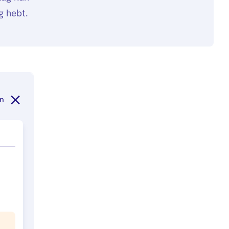
g hebt.
n