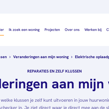
der
Ik zoek een woning
Projecten
Over ons
Werken bij
C
ssen
Veranderingen aan mijn woning
Elektrische oplaad
Wie wij zijn
Nieuws
REPARATIES EN ZELF KLUSSEN
eringen aan mijn
Publicaties
Governance
welke klussen je zelf kunt uitvoeren in jouw huurwoni
schecker in. Je ziet direct waar je direct mee aan de s