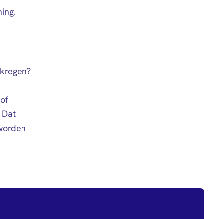
ning.
ekregen?
 of
 Dat
 worden