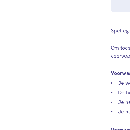
Spelreg
Om toes
voorwaa
Voorwaa
Je w
De hu
Je h
Je h
Voorwaa