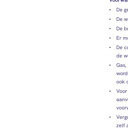
De g
De w
De b
Er m
De c
de we
Gas, 
word
ook o
Voor
aanv
voor
Verg
zelf