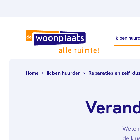
Ik ben huur
Home
Ik ben huurder
Reparaties en zelf klu
Verand
Weten 
de klu