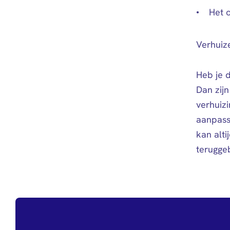
Het 
Verhuiz
Heb je 
Dan zij
verhuizi
aanpass
kan alti
terugge