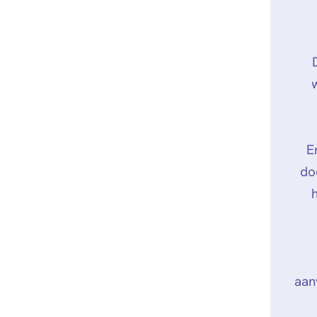
E
do
aan