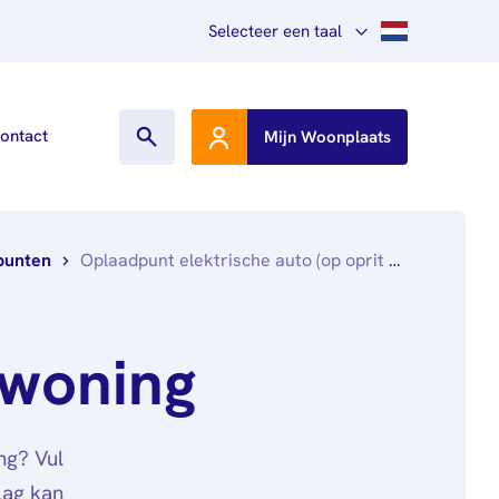
Selecteer een taal
Nederlands
ontact
Mijn Woonplaats
English
Other languages
punten
Oplaadpunt elektrische auto (op oprit of parkeerplaats)
 woning
ng? Vul
lag kan