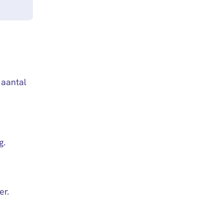
 aantal
g.
er.