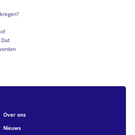
ekregen?
 of
 Dat
 worden
Over ons
Nieuws