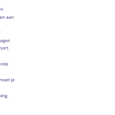
u.
oen aan
f
ragen
port.
ende
moet je
ning.