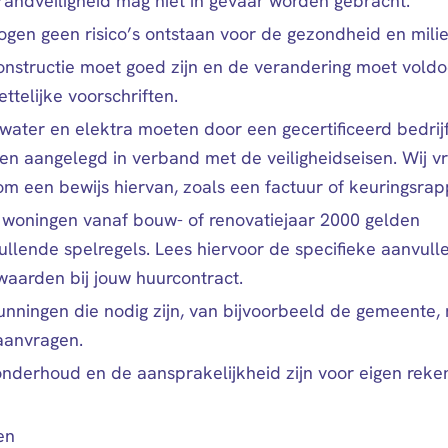
randveiligheid mag niet in gevaar worden gebracht.
ogen geen risico’s ontstaan voor de gezondheid en milie
onstructie moet goed zijn en de verandering moet vold
ttelijke voorschriften.
water en elektra moeten door een gecertificeerd bedrij
en aangelegd in verband met de veiligheidseisen. Wij v
m een bewijs hiervan, zoals een factuur of keuringsrap
 woningen vanaf bouw- of renovatiejaar 2000 gelden
ullende spelregels. Lees hiervoor de specifieke aanvull
waarden bij jouw huurcontract.
unningen die nodig zijn, van bijvoorbeeld de gemeente, 
 aanvragen.
onderhoud en de aansprakelijkheid zijn voor eigen reke
en