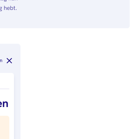
g hebt.
n
en