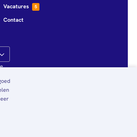
Vacatures
5
Contact
te
 goed
elen
meer