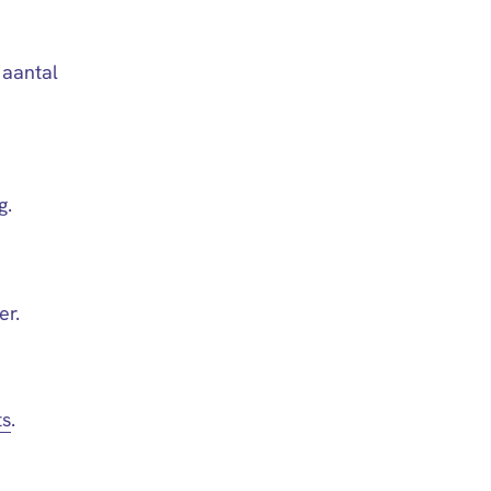
 aantal
g.
er.
ts
.