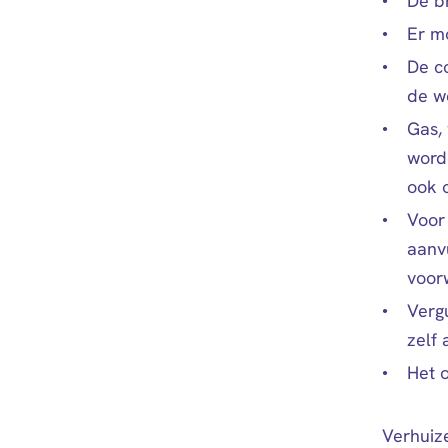
De b
Er m
De c
de we
Gas, 
word
ook o
Voor
aanv
voor
Verg
zelf
Het 
Verhuiz