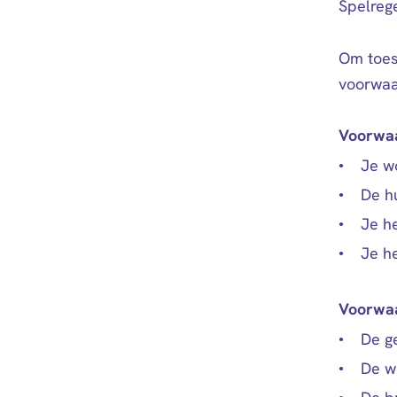
Spelreg
Om toes
voorwaa
Voorwaa
Je w
De hu
Je h
Je h
Voorwaa
De g
De w