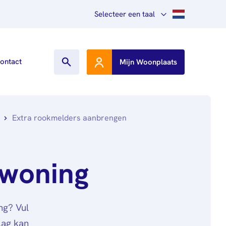
Selecteer een taal
Nederlands
ontact
Mijn Woonplaats
English
Other languages
Extra rookmelders aanbrengen
 woning
ng? Vul
lag kan