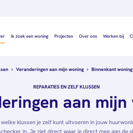
der
Ik zoek een woning
Projecten
Over ons
Werken bij
C
ssen
Veranderingen aan mijn woning
Binnenkant woning
Wie wij zijn
Nieuws
REPARATIES EN ZELF KLUSSEN
eringen aan mijn
Publicaties
Governance
welke klussen je zelf kunt uitvoeren in jouw huurwoni
schecker in. Je ziet direct waar je direct mee aan de s