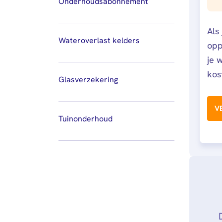
Onderhoudsabonnement
Als
Wateroverlast kelders
opp
je 
kos
Glasverzekering
V
Tuinonderhoud