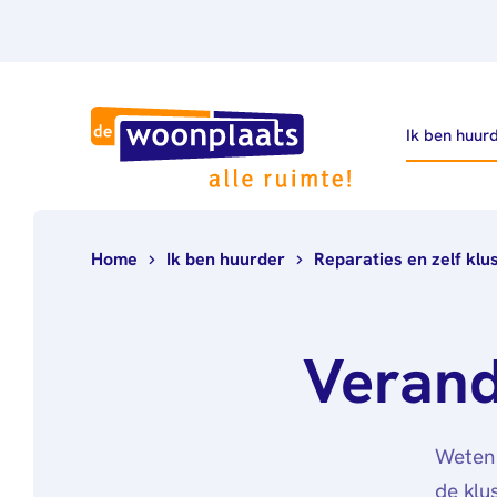
Ik ben huur
Home
Ik ben huurder
Reparaties en zelf klu
Verand
Weten 
de klu