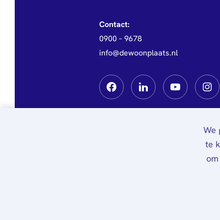
Contact:
0900 – 9678
info@dewoonplaats.nl
We g
te 
om 
Privacy