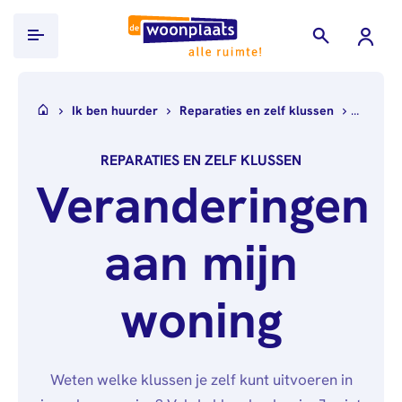
Ik ben huurder
Ik ben huurder
Reparaties en zelf klussen
Verande
Ik zoek een woning
REPARATIES EN ZELF KLUSSEN
WoningHuren.nl
Projecten
Veranderingen
Documenten
Over ons
inleveren
aan mijn
Wie
Werken bij
Inkomensverklaring
wij
Belastingdienst
Alle
Contact
zijn
woning
vacatures
Loonstroken/uitkeringsspecificaties
Nieuws
Over
Verhuurdersverklaring
Mijn Woonplaats
Publicaties
ons
Uittreksel
Weten welke klussen je zelf kunt uitvoeren in
Governance
Stage &
Basisregistratie