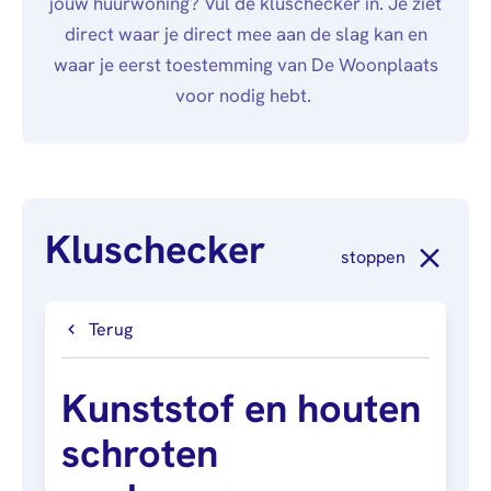
jouw huurwoning? Vul de kluschecker in. Je ziet
afstuderen
Algemeen
Mail
0900 - 9678
Personen (BRP)
direct waar je direct mee aan de slag kan en
Arbeidsvoorwaarden
Raad van
Stukken van de
waar je eerst toestemming van De Woonplaats
Commissarissen
bewindvoerder
voor nodig hebt.
Visitatie
Bewijs
echtscheiding
Stakeholdersbeleid
Stukken van
ondernemers
Kluschecker
PIN-
stoppen
verklaring
Hypotheekverklaring
Terug
Kunststof en houten
schroten