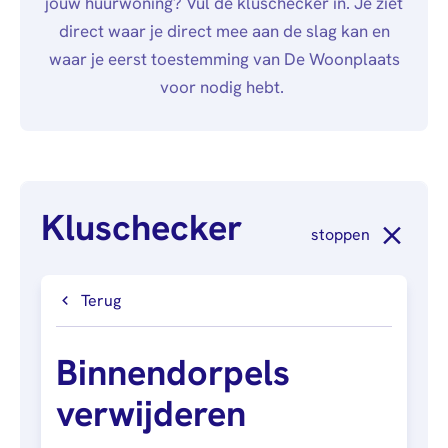
jouw huurwoning? Vul de kluschecker in. Je ziet
afstuderen
Algemeen
Mail
0900 - 9678
Personen (BRP)
direct waar je direct mee aan de slag kan en
Arbeidsvoorwaarden
Raad van
Stukken van de
waar je eerst toestemming van De Woonplaats
Commissarissen
bewindvoerder
voor nodig hebt.
Visitatie
Bewijs
echtscheiding
Stakeholdersbeleid
Stukken van
ondernemers
Kluschecker
PIN-
stoppen
verklaring
Hypotheekverklaring
Terug
Binnendorpels
verwijderen