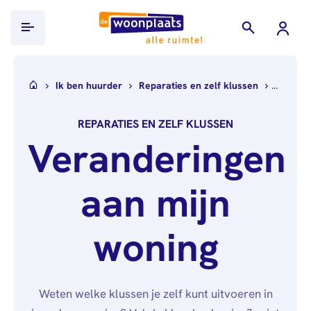
Ik ben huurder
Ik ben huurder
Reparaties en zelf klussen
Verande
Ik zoek een woning
REPARATIES EN ZELF KLUSSEN
WoningHuren.nl
Projecten
Veranderingen
Documenten
Over ons
inleveren
aan mijn
Wie
Werken bij
Inkomensverklaring
wij
Belastingdienst
Alle
Contact
zijn
woning
vacatures
Loonstroken/uitkeringsspecificaties
Nieuws
Over
Verhuurdersverklaring
Mijn Woonplaats
Publicaties
ons
Uittreksel
Weten welke klussen je zelf kunt uitvoeren in
Governance
Stage &
Basisregistratie