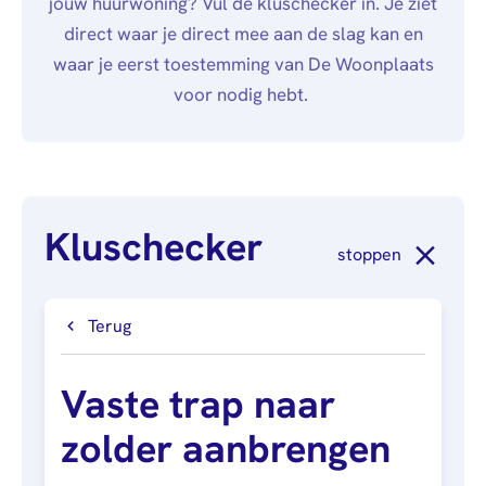
jouw huurwoning? Vul de kluschecker in. Je ziet
afstuderen
Algemeen
Mail
0900 - 9678
Personen (BRP)
direct waar je direct mee aan de slag kan en
Arbeidsvoorwaarden
Raad van
Stukken van de
waar je eerst toestemming van De Woonplaats
Commissarissen
bewindvoerder
voor nodig hebt.
Visitatie
Bewijs
echtscheiding
Stakeholdersbeleid
Stukken van
ondernemers
Kluschecker
PIN-
stoppen
verklaring
Hypotheekverklaring
Terug
Vaste trap naar
zolder aanbrengen