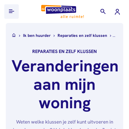
Ik ben huurder
Ik ben huurder
Reparaties en zelf klussen
Verande
Ik zoek een woning
REPARATIES EN ZELF KLUSSEN
WoningHuren.nl
Projecten
Veranderingen
Documenten
Over ons
inleveren
aan mijn
Wie
Werken bij
Inkomensverklaring
wij
Belastingdienst
Alle
Contact
zijn
woning
vacatures
Loonstroken/uitkeringsspecificaties
Nieuws
Over
Verhuurdersverklaring
Mijn Woonplaats
Publicaties
ons
Uittreksel
Weten welke klussen je zelf kunt uitvoeren in
Governance
Stage &
Basisregistratie