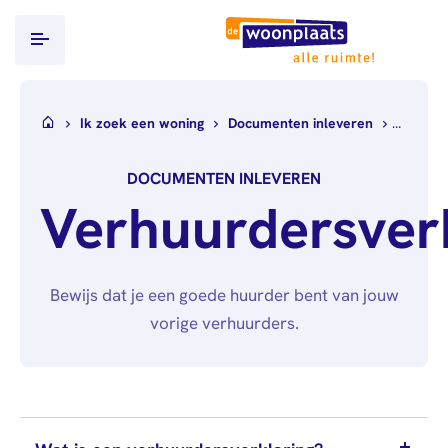
Ik ben huurder
Ik zoek een woning
Documenten inleveren
Verhuur
Ik zoek een woning
DOCUMENTEN INLEVEREN
WoningHuren.nl
Verhuurdersver
Documenten
inleveren
Inkomensverklaring
Bewijs dat je een goede huurder bent van jouw
Belastingdienst
vorige verhuurders.
Loonstroken/uitkeringsspecificaties
Verhuurdersverklaring
Uittreksel
Basisregistratie