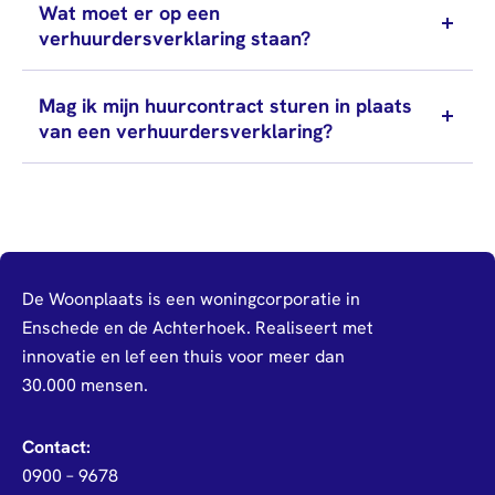
zijn
Wat moet er op een
vacatures
verhuurdersverklaring staan?
Nieuws
Over
Mijn Woonplaats
Publicaties
ons
Mag ik mijn huurcontract sturen in plaats
Governance
Stage &
van een verhuurdersverklaring?
afstuderen
Algemeen
Mail
0900 - 9678
Arbeidsvoorwaarden
Raad van
Commissarissen
Visitatie
Stakeholdersbeleid
De Woonplaats is een woningcorporatie in
Enschede en de Achterhoek. Realiseert met
innovatie en lef een thuis voor meer dan
30.000 mensen.
Contact:
0900 – 9678