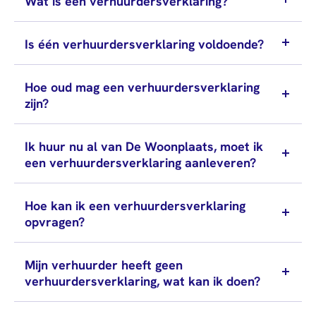
Wat is een verhuurdersverklaring?
Personen (BRP)
Stukken van de
Is één verhuurdersverklaring voldoende?
bewindvoerder
Bewijs
Hoe oud mag een verhuurdersverklaring
echtscheiding
zijn?
Stukken van
ondernemers
Ik huur nu al van De Woonplaats, moet ik
PIN-
een verhuurdersverklaring aanleveren?
verklaring
Hypotheekverklaring
Hoe kan ik een verhuurdersverklaring
opvragen?
Projecten
Over ons
Mijn verhuurder heeft geen
verhuurdersverklaring, wat kan ik doen?
Wie
Werken bij
wij
Alle
Contact