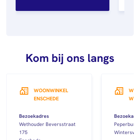
Kom bij ons langs
WOONWINKEL
WOO
ENSCHEDE
WIN
Bezoekadres
Bezoekadr
Wethouder Beversstraat
Peperbus 1
175
Winterswij