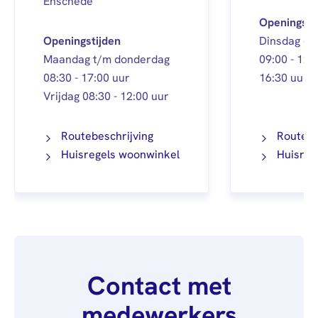
Enschede
Openingsti
Openingstijden
Dinsdag en
Maandag t/m donderdag
09:00 - 12:
08:30 - 17:00 uur
16:30 uur
Vrijdag 08:30 - 12:00 uur
Routebeschrijving
Routebe
Huisregels woonwinkel
Huisreg
Contact met
medewerkers