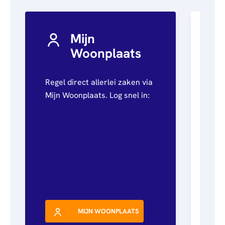
afstuderen
Algemeen
Mail
0900 - 9678
Personen (BRP)
Arbeidsvoorwaarden
Raad van
Stukken van de
Commissarissen
Mijn
bewindvoerder
Visitatie
Woonplaats
Bewijs
echtscheiding
Stakeholdersbeleid
Onz
Regel direct allerlei zaken via
zo 
Stukken van
Mijn Woonplaats. Log snel in:
bea
ondernemers
PIN-
verklaring
Hypotheekverklaring
MIJN WOONPLAATS
M