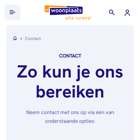
Ik ben huurder
Contact
Ik zoek een woning
CONTACT
WoningHuren.nl
Projecten
Zo kun je ons
Documenten
Over ons
inleveren
bereiken
Wie
Werken bij
Inkomensverklaring
wij
Belastingdienst
Alle
Contact
zijn
vacatures
Loonstroken/uitkeringsspecificaties
Nieuws
Neem contact met ons op via één van
Over
Verhuurdersverklaring
onderstaande opties:
Mijn Woonplaats
Publicaties
ons
Uittreksel
Governance
Stage &
Basisregistratie