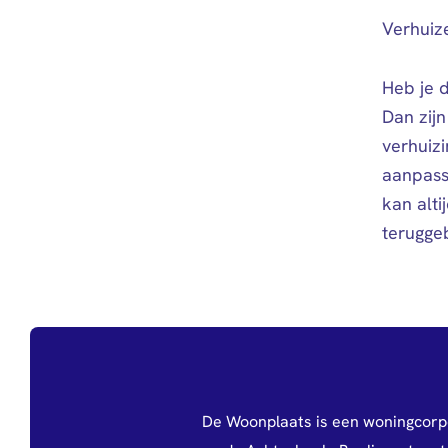
Verhuiz
Heb je 
Dan zij
verhuizi
aanpass
kan alti
terugge
De Woonplaats is een woningcorp