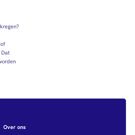
ekregen?
 of
 Dat
 worden
Over ons