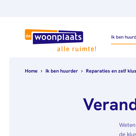
Ik ben huur
Home
Ik ben huurder
Reparaties en zelf klu
Verand
Weten 
de klu