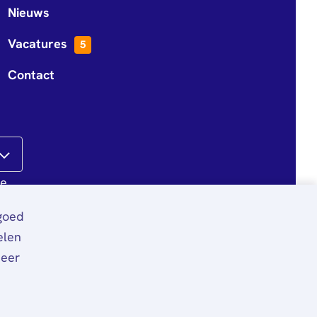
Nieuws
Vacatures
5
Contact
te
 goed
elen
meer