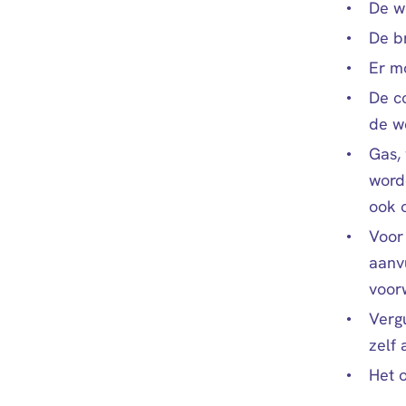
De w
De b
Er m
De c
de we
Gas, 
word
ook o
Voor
aanv
voor
Verg
zelf
Het 