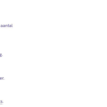
 aantal
g.
er.
ts
.