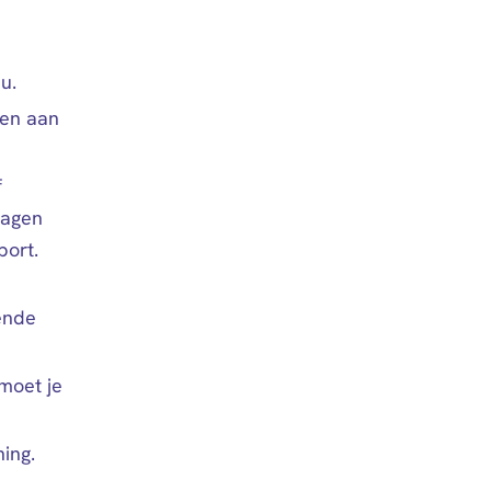
u.
oen aan
f
ragen
port.
ende
moet je
ning.