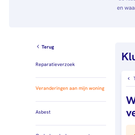
en waa
Terug
Kl
Reparatieverzoek
Veranderingen aan mijn woning
W
v
Asbest