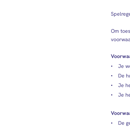
Spelreg
Om toes
voorwaa
Voorwaa
Je w
De hu
Je h
Je h
Voorwaa
De g