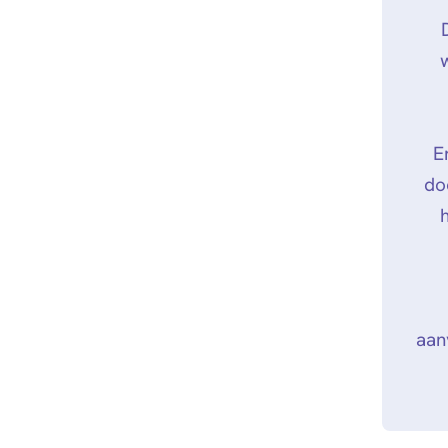
E
do
aan