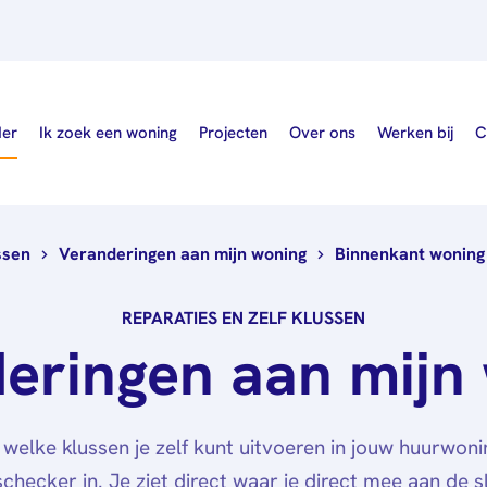
der
Ik zoek een woning
Projecten
Over ons
Werken bij
C
ssen
Veranderingen aan mijn woning
Binnenkant woning
Wie wij zijn
Nieuws
REPARATIES EN ZELF KLUSSEN
eringen aan mijn
Publicaties
Governance
welke klussen je zelf kunt uitvoeren in jouw huurwoni
schecker in. Je ziet direct waar je direct mee aan de s