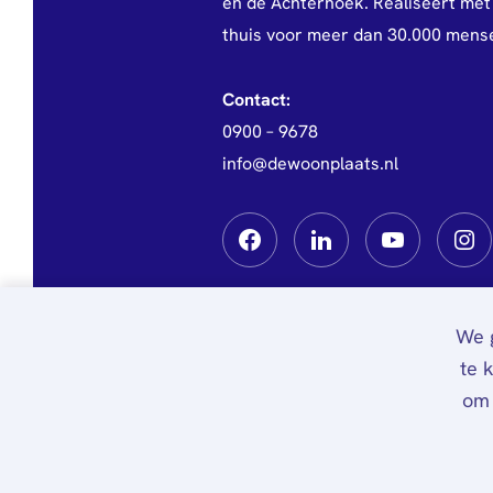
en de Achterhoek. Realiseert met 
thuis voor meer dan 30.000 mens
Contact:
0900 – 9678
info@dewoonplaats.nl
We g
te 
om 
Privacy