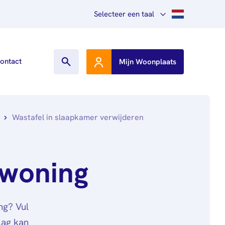
Selecteer een taal
Nederlands
ontact
Mijn Woonplaats
English
Other languages
Wastafel in slaapkamer verwijderen
 woning
ng? Vul
lag kan