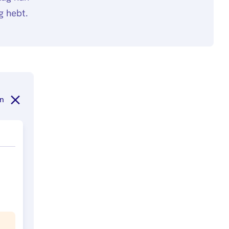
g hebt.
n