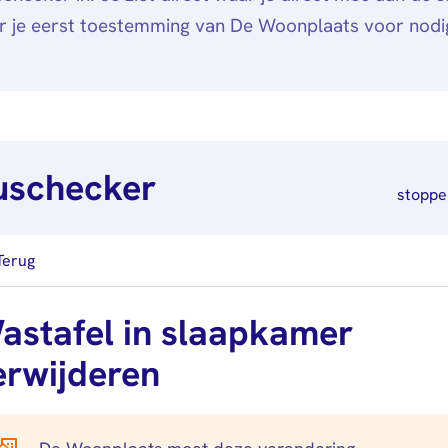
r je eerst toestemming van De Woonplaats voor nodi
uschecker
stoppe
Terug
astafel in slaapkamer
erwijderen