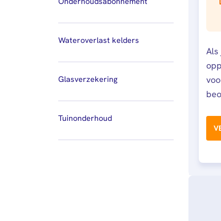
Onderhoudsabonnement
Wateroverlast kelders
Als
opp
voo
Glasverzekering
beo
Tuinonderhoud
V