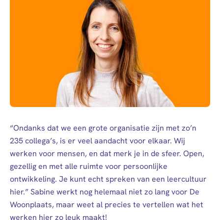
afstuderen
Algemeen
Personen (BRP)
Arbeidsvoorwaarden
Raad van
Stukken van de
Commissarissen
bewindvoerder
Contact
Visitatie
Bewijs
echtscheiding
Stakeholdersbeleid
Mijn Woonplaats
Stukken van
ondernemers
Mail
0900 - 9678
PIN-
verklaring
“Ondanks dat we een grote organisatie zijn met zo’n
235 collega’s, is er veel aandacht voor elkaar. Wij
Hypotheekverklaring
werken voor mensen, en dat merk je in de sfeer. Open,
gezellig en met alle ruimte voor persoonlijke
ontwikkeling. Je kunt echt spreken van een leercultuur
hier.” Sabine werkt nog helemaal niet zo lang voor De
Woonplaats, maar weet al precies te vertellen wat het
werken hier zo leuk maakt!