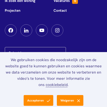
Ik zoek een woning
Vacatures
5
Projecten
Contact
We gebruiken cookies die noodzakelijk zijn om de
Powered by
Translate
website goed te kunnen gebruiken en cookies waarmee
we data verzamelen om onze website te verbeteren en
Privacy
video’s te tonen. Voor meer informatie zie
ons
cookiebeleid
.
Accepteren
Weigeren