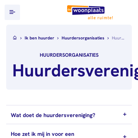
Ik ben huurder
Ik ben huurder
Huurdersorganisaties
Huurdersverenigingen
Ik zoek een woning
HUURDERSORGANISATIES
WoningHuren.nl
Projecten
Huurdersvereni
Documenten
Over ons
inleveren
Wie
Werken bij
Inkomensverklaring
wij
Belastingdienst
Alle
Contact
zijn
vacatures
Loonstroken/uitkeringsspecificaties
Nieuws
Over
Wat doet de huurdersvereniging?
Verhuurdersverklaring
Mijn Woonplaats
Publicaties
ons
Uittreksel
Governance
Stage &
Hoe zet ik mij in voor een
Basisregistratie