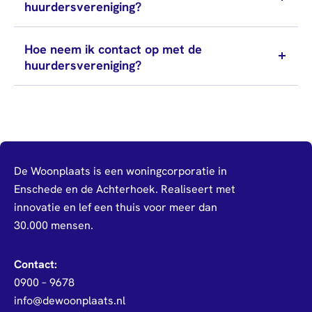
afstuderen
Algemeen
Mail
0900 - 9678
huurdersvereniging?
Personen (BRP)
Arbeidsvoorwaarden
Raad van
Stukken van de
Commissarissen
Hoe neem ik contact op met de
bewindvoerder
huurdersvereniging?
Visitatie
Bewijs
echtscheiding
Stakeholdersbeleid
Stukken van
ondernemers
PIN-
De Woonplaats is een woningcorporatie in
verklaring
Enschede en de Achterhoek. Realiseert met
Hypotheekverklaring
innovatie en lef een thuis voor meer dan
30.000 mensen.
Contact:
0900 – 9678
info@dewoonplaats.nl