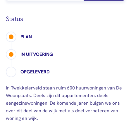
afstuderen
Algemeen
Mail
0900 - 9678
Personen (BRP)
Arbeidsvoorwaarden
Raad van
Stukken van de
Status
Commissarissen
bewindvoerder
Visitatie
Bewijs
PLAN
echtscheiding
Stakeholdersbeleid
Stukken van
IN UITVOERING
ondernemers
PIN-
OPGELEVERD
verklaring
Hypotheekverklaring
In Twekkelerveld staan ruim 600 huurwoningen van De
Woonplaats. Deels zijn dit appartementen, deels
eengezinswoningen. De komende jaren buigen we ons
over dit deel van de wijk met als doel verbeteren van
woning en wijk.