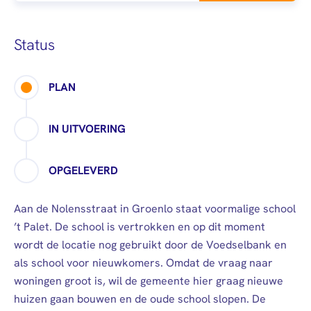
afstuderen
Algemeen
Mail
0900 - 9678
Personen (BRP)
Arbeidsvoorwaarden
Raad van
Stukken van de
Status
Commissarissen
bewindvoerder
Visitatie
Bewijs
PLAN
echtscheiding
Stakeholdersbeleid
Stukken van
IN UITVOERING
ondernemers
PIN-
OPGELEVERD
verklaring
Hypotheekverklaring
Aan de Nolensstraat in Groenlo staat voormalige school
’t Palet. De school is vertrokken en op dit moment
wordt de locatie nog gebruikt door de Voedselbank en
als school voor nieuwkomers. Omdat de vraag naar
woningen groot is, wil de gemeente hier graag nieuwe
huizen gaan bouwen en de oude school slopen. De