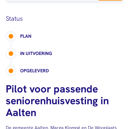
afstuderen
Algemeen
Mail
0900 - 9678
Personen (BRP)
Arbeidsvoorwaarden
Raad van
Stukken van de
Status
Commissarissen
bewindvoerder
Visitatie
Bewijs
PLAN
echtscheiding
Stakeholdersbeleid
Stukken van
IN UITVOERING
ondernemers
PIN-
OPGELEVERD
verklaring
Hypotheekverklaring
Pilot voor passende
seniorenhuisvesting in
Aalten
De gemeente Aalten, Marga Klompé en De Wooplaats