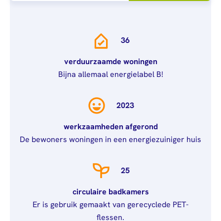
afstuderen
Algemeen
Mail
0900 - 9678
Personen (BRP)
Arbeidsvoorwaarden
Raad van
Stukken van de
Commissarissen
bewindvoerder
36
Visitatie
Bewijs
verduurzaamde woningen
echtscheiding
Stakeholdersbeleid
Bijna allemaal energielabel B!
Stukken van
ondernemers
2023
PIN-
verklaring
werkzaamheden afgerond
De bewoners woningen in een energiezuiniger huis
Hypotheekverklaring
25
circulaire badkamers
Er is gebruik gemaakt van gerecyclede PET-
flessen.