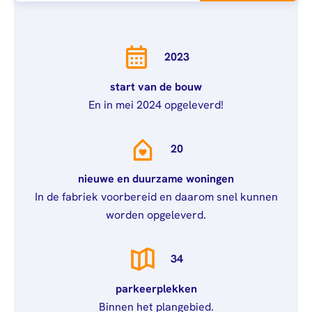
afstuderen
Algemeen
Mail
0900 - 9678
Personen (BRP)
Arbeidsvoorwaarden
Raad van
Stukken van de
Commissarissen
bewindvoerder
2023
Visitatie
Bewijs
start van de bouw
echtscheiding
Stakeholdersbeleid
En in mei 2024 opgeleverd!
Stukken van
ondernemers
20
PIN-
verklaring
nieuwe en duurzame woningen
In de fabriek voorbereid en daarom snel kunnen
Hypotheekverklaring
worden opgeleverd.
34
parkeerplekken
Binnen het plangebied.