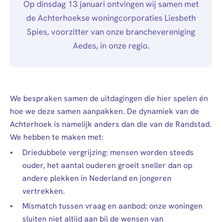
Algemeen
Op dinsdag 13 januari ontvingen wij samen met
Personen (BRP)
Werken bij
de Achterhoekse woningcorporaties Liesbeth
Raad van
Stukken van de
Alle
Contact
Spies, voorzitter van onze branchevereniging
Commissarissen
bewindvoerder
vacatures
Aedes, in onze regio.
Visitatie
Bewijs
Over
Mijn Woonplaats
echtscheiding
ons
Stakeholdersbeleid
Stukken van
Stage &
ondernemers
afstuderen
Mail
0900 - 9678
We bespraken samen de uitdagingen die hier spelen én
hoe we deze samen aanpakken. De dynamiek van de
PIN-
Arbeidsvoorwaarden
Achterhoek is namelijk anders dan die van de Randstad.
verklaring
We hebben te maken met:
Hypotheekverklaring
Driedubbele vergrijzing: mensen worden steeds
ouder, het aantal ouderen groeit sneller dan op
andere plekken in Nederland en jongeren
vertrekken.
Mismatch tussen vraag en aanbod: onze woningen
sluiten niet altijd aan bij de wensen van