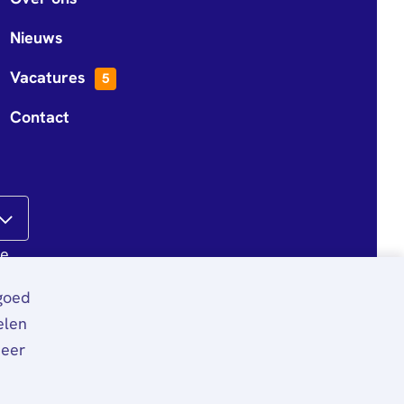
Nieuws
Vacatures
5
Contact
te
 goed
elen
meer