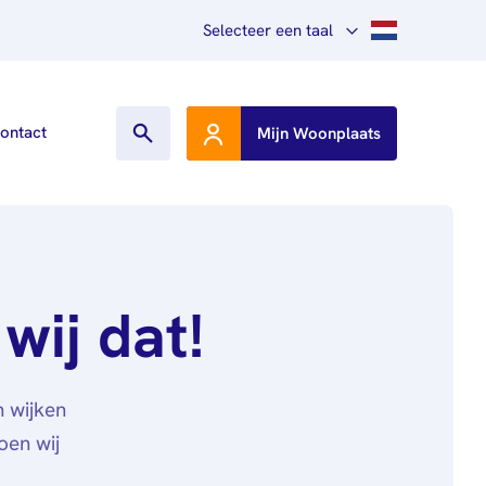
Selecteer een taal
Nederlands
ontact
Mijn Woonplaats
English
Other languages
wij dat!
n wijken
oen wij