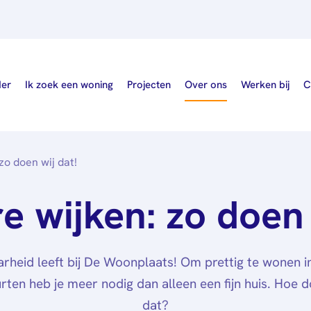
der
Ik zoek een woning
Projecten
Over ons
Werken bij
C
zo doen wij dat!
Wie wij zijn
e wijken: zo doen 
Nieuws
Publicaties
rheid leeft bij De Woonplaats! Om prettig te wonen i
Governance
rten heb je meer nodig dan alleen een fijn huis. Hoe d
dat?