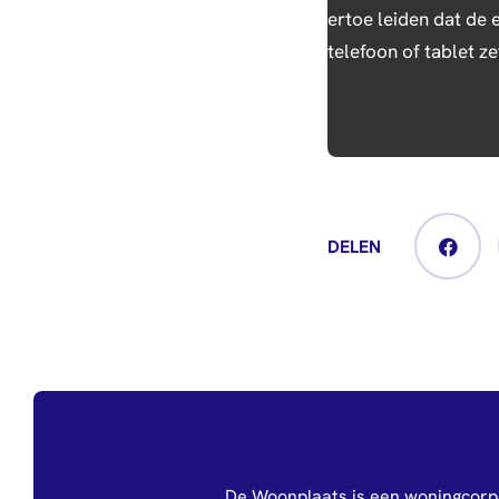
ertoe leiden dat de
telefoon of tablet z
DELEN
De Woonplaats is een woningcorp