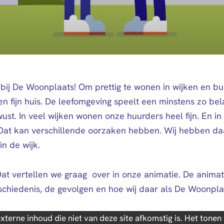
 bij De Woonplaats! Om prettig te wonen in wijken en b
n fijn huis. De leefomgeving speelt een minstens zo bela
wust. In veel wijken wonen onze huurders heel fijn. En i
 Dat kan verschillende oorzaken hebben. Wij hebben da
n de wijk.
at vertellen we graag over in onze animatie. De anima
schiedenis, de gevolgen en hoe wij daar als De Woonp
xterne inhoud die niet van deze site afkomstig is. Het tone