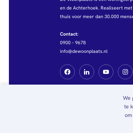
en de Achterhoek. Realiseert met 
thuis voor meer dan 30.000 mens
Contact:
0900 – 9678
info@dewoonplaats.nl
We g
te 
om 
Privacy