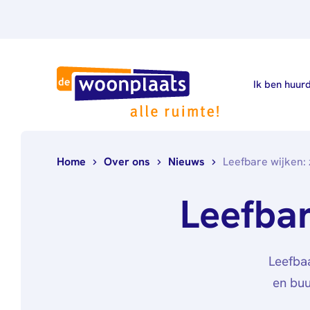
Ik ben huur
Home
Over ons
Nieuws
Leefbare wijken: 
Leefbar
Leefbaa
en buu