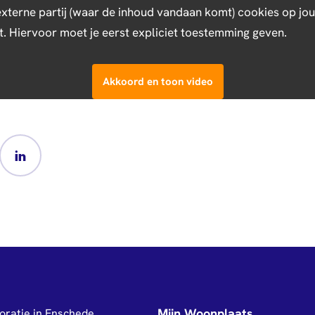
 externe partij (waar de inhoud vandaan komt) cookies op j
et. Hiervoor moet je eerst expliciet toestemming geven.
Akkoord en toon video
Mijn Woonplaats
oratie in Enschede