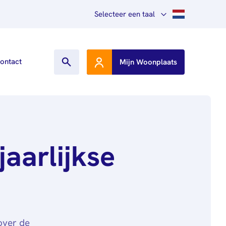
Selecteer een taal
Nederlands
ontact
Mijn Woonplaats
English
Other languages
jaarlijkse
 over de