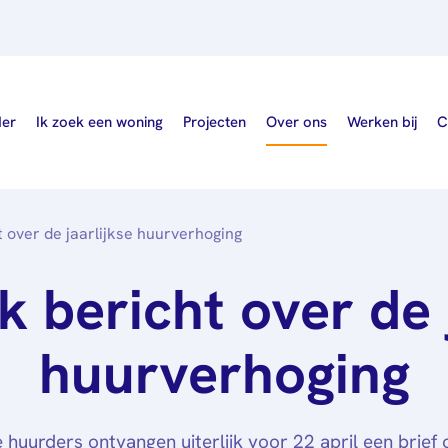
der
Ik zoek een woning
Projecten
Over ons
Werken bij
C
t over de jaarlijkse huurverhoging
Wie wij zijn
k bericht over de 
Nieuws
Publicaties
huurverhoging
Governance
 huurders ontvangen uiterlijk voor 22 april een brief