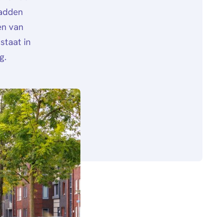
hadden
en van
staat in
g.