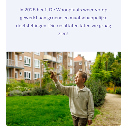
Algemeen
Personen (BRP)
Werken bij
In 2025 heeft De Woonplaats weer volop
Raad van
Stukken van de
Alle
Contact
gewerkt aan groene en maatschappelijke
Commissarissen
bewindvoerder
vacatures
doelstellingen. Die resultaten laten we graag
Visitatie
Bewijs
Over
zien!
Mijn Woonplaats
echtscheiding
ons
Stakeholdersbeleid
Stukken van
Stage &
ondernemers
afstuderen
Mail
0900 - 9678
PIN-
Arbeidsvoorwaarden
verklaring
Hypotheekverklaring